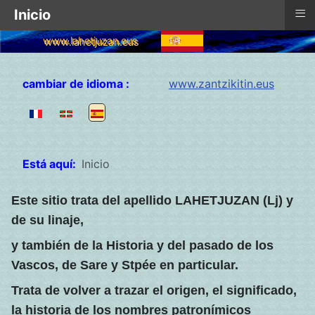
≡
Inicio
www.lahetjuzan.eus
Seleccione su idioma
cambiar de idioma :
www.zantzikitin.eus
Está aquí:
Inicio
Este sitio trata del apellido LAHETJUZAN (Lj) y
de su linaje,
y también de la Historia y del pasado de los
Vascos, de Sare y Stpée en particular.
Trata de volver a trazar el origen, el significado,
la historia de los nombres patronímicos