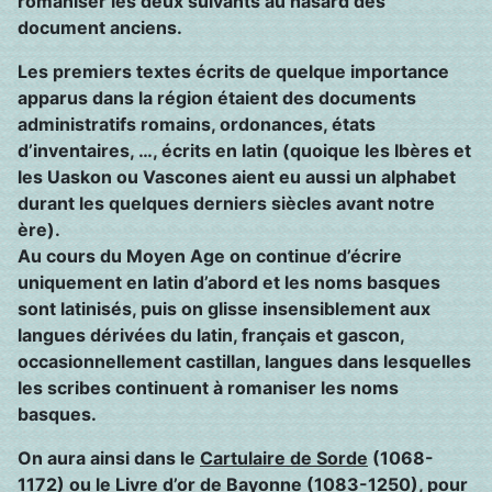
romaniser les deux suivants au hasard des
document anciens.
Les premiers textes écrits de quelque importance
apparus dans la région étaient des documents
administratifs romains, ordonances, états
d’inventaires, …, écrits en latin (quoique les Ibères et
les Uaskon ou Vascones aient eu aussi un alphabet
durant les quelques derniers siècles avant notre
ère).
Au cours du Moyen Age on continue d’écrire
uniquement en latin d’abord et les noms basques
sont latinisés, puis on glisse insensiblement aux
langues dérivées du latin, français et gascon,
occasionnellement castillan, langues dans lesquelles
les scribes continuent à romaniser les noms
basques.
On aura ainsi dans le
Cartulaire de Sorde
(1068-
1172) ou le
Livre d’or de Bayonne
(1083-1250), pour