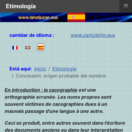
≡
Etimología
www.lahetjuzan.eus
Seleccione su idioma
cambiar de idioma :
www.zantzikitin.eus
Está aquí:
Inicio
Etimología
Conclusión: origen probable del nombre
En introduction : la cacographie
est une
orthographie erronée.
Les noms propres sont
souvent victimes de cacographies dues à un
mauvais passage d'une langue à une autre.
Ceci se produit, entre autres souvent dans l'écriture
des documents anciens ou dans leur interprétation