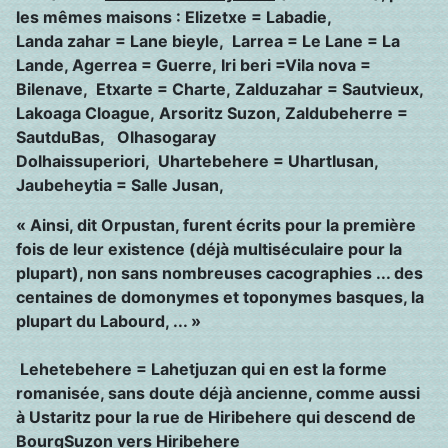
les mêmes maisons : Elizetxe = Labadie,
Landa zahar = Lane bieyle, Larrea = Le Lane = La
Lande, Agerrea = Guerre,
Iri beri =Vila nova =
Bilenave, Etxarte = Charte, Zalduzahar = Sautvieux,
Lakoaga Cloague,
Arsoritz Suzon, Zaldubeherre =
SautduBas, Olhasogaray
Dolhaissuperiori,
Uhartebehere = UhartIusan,
Jaubeheytia = Salle Jusan,
« Ainsi, dit Orpustan, furent écrits pour la première
fois de leur existence (déjà multiséculaire pour la
plupart), non sans nombreuses cacographies ... des
centaines de domonymes et toponymes basques, la
plupart du Labourd, ... »
Lehetebehere = Lahetjuzan qui en est la forme
romanisée, sans doute déjà ancienne, comme aussi
à Ustaritz pour la rue de Hiribehere qui descend de
BourgSuzon vers Hiribehere