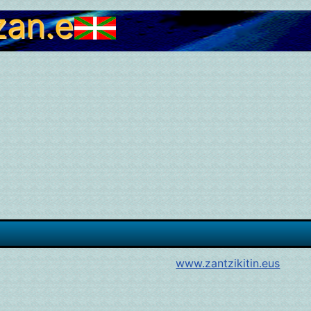
zan.eus
www.zantzikitin.eus