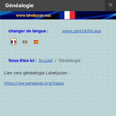
≡
Généalogie
www.lahetjuzan.eus
Sélectionnez votre langue
changer de langue :
www.zantzikitin.eus
Vous êtes ici :
Accueil
Généalogie
Lien vers généalogie Lahetjuzan :
https://gw.geneanet.org/itsaso