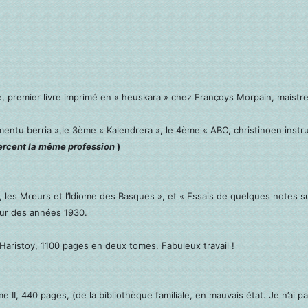
e, premier livre imprimé en « heuskara » chez Françoys Morpain, maistre
entu berria »,le 3ème « Kalendrera », le 4ème « ABC, christinoen instr
xercent la même profession
)
e, les Mœurs et l’Idiome des Basques », et « Essais de quelques notes s
our des années 1930.
Haristoy, 1100 pages en deux tomes. Fabuleux travail !
e II, 440 pages, (de la bibliothèque familiale, en mauvais état. Je n’ai p