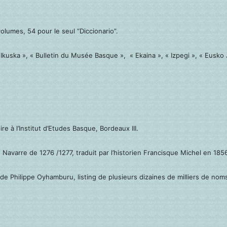
lumes, 54 pour le seul “Diccionario”.
 Ikuska », « Bulletin du Musée Basque », « Ekaina », « Izpegi », « Eusko J
e à l’Institut d’Etudes Basque, Bordeaux III.
 Navarre de 1276 /1277, traduit par l’historien Francisque Michel en 185
de Philippe Oyhamburu, listing de plusieurs dizaines de milliers de noms