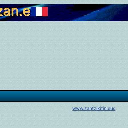
zan.eus
www.zantzikitin.eus