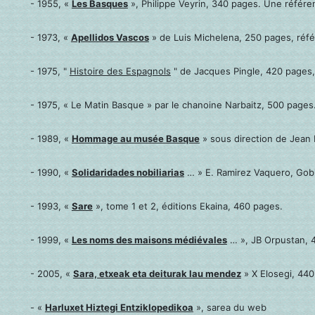
- 1955, «
Les Basques
», Philippe Veyrin, 340 pages. Une référe
- 1973, «
Apellidos Vascos
» de Luis Michelena, 250 pages, référe
- 1975, "
Histoire des Espagnols
" de Jacques Pingle, 420 pages,
- 1975, « Le Matin Basque » par le chanoine Narbaitz, 500 pages
- 1989, «
Hommage au musée Basque
» sous direction de Jean
- 1990, «
Solidaridades nobiliarias
… » E. Ramirez Vaquero, Gobi
- 1993, «
Sare
», tome 1 et 2, éditions Ekaina, 460 pages.
- 1999, «
Les noms des maisons médiévales
… », JB Orpustan, 
- 2005, «
Sara, etxeak eta deiturak lau mendez
» X Elosegi, 440
- «
Harluxet Hiztegi Entziklopedikoa
», sarea du web