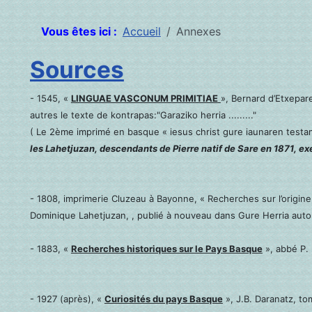
Vous êtes ici :
Accueil
Annexes
Sources
- 1545, «
LINGUAE VASCONUM PRIMITIAE
», Bernard d’Etxepar
autres le texte de kontrapas:"Garaziko herria ........."
( Le 2ème imprimé en basque « iesus christ gure iaunaren testam
les Lahetjuzan, descendants de Pierre natif de Sare en 1871, e
- 1808, imprimerie Cluzeau à Bayonne, « Recherches sur l’origin
Dominique Lahetjuzan, , publié à nouveau dans Gure Herria aut
- 1883, «
Recherches historiques sur le Pays Basque
», abbé P. 
- 1927 (après), «
Curiosités du pays Basque
», J.B. Daranatz, tom