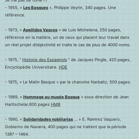
Je n’ai pas de tome I )
- 1955, «
Les Basques
», Philippe Veyrin, 340 pages. Une
référence.
- 1973, «
Apellidos Vascos
» de Luis Michelena, 250 pages,
référence en la matière, un de ceux qui placent leur travail dans
un réel projet d’objectivité et traite le cas de plus de 4000 noms.
- 1975, "
Histoire des Espagnols
" de Jacques Pingle, 420 pages,
Encyclopédie Universitaire.
HDE
- 1975, « Le Matin Basque » par le chanoine Narbaitz, 500 pages.
- 1989, «
Hommage au musée Basque
» sous direction de Jean
Haritschelar,600 pages
HMB
- 1990, «
Solidaridades nobiliarias
… » E. Ramirez Vaquero,
Gobierno de Navarra, 400 pages qui ne traitent que la période
1387 – 1464.