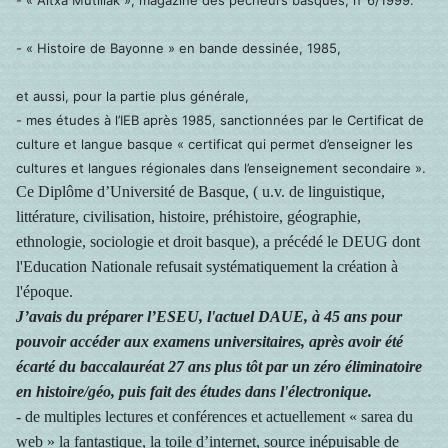
- « Altxa Mutillak », magazine des pêcheurs basques, n°6/1999.
- « Histoire de Bayonne » en bande dessinée, 1985,
et aussi, pour la partie plus générale,
- mes études à l’IEB après 1985, sanctionnées par le Certificat de
culture et langue basque « certificat qui permet d’enseigner les
cultures et langues régionales dans l’enseignement secondaire ».
Ce Diplôme d’Université de Basque, ( u.v. de linguistique,
littérature, civilisation, histoire, préhistoire, géographie,
ethnologie, sociologie et droit basque), a précédé le DEUG dont
l'Education Nationale refusait systématiquement la création à
l'époque.
J’avais du préparer l’ESEU, l'actuel DAUE, à 45 ans pour
pouvoir accéder aux examens universitaires, après avoir été
écarté du baccalauréat 27 ans plus tôt par un zéro éliminatoire
en histoire/géo, puis fait des études dans l'électronique.
- de multiples lectures et conférences et actuellement « sarea du
web » la fantastique, la toile d’internet, source inépuisable de