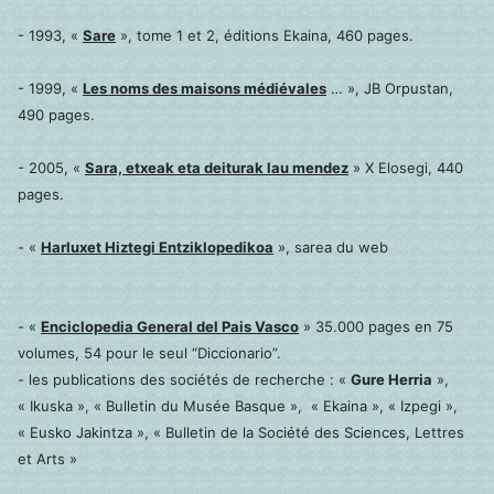
- 1993, «
Sare
», tome 1 et 2, éditions Ekaina, 460 pages.
- 1999, «
Les noms des maisons médiévales
… », JB Orpustan,
490 pages.
- 2005, «
Sara, etxeak eta deiturak lau mendez
» X Elosegi, 440
pages.
- «
Harluxet Hiztegi Entziklopedikoa
», sarea du web
- «
Enciclopedia General del Pais Vasco
» 35.000 pages en 75
volumes, 54 pour le seul “Diccionario”.
- les publications des sociétés de recherche : «
Gure Herria
»,
« Ikuska », « Bulletin du Musée Basque », « Ekaina », « Izpegi »,
« Eusko Jakintza », « Bulletin de la Société des Sciences, Lettres
et Arts »