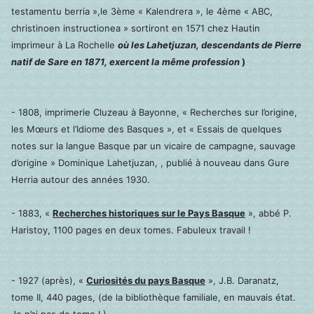
testamentu berria »,le 3ème « Kalendrera », le 4ème « ABC,
christinoen instructionea » sortiront en 1571 chez Hautin
imprimeur à La Rochelle
où les Lahetjuzan, descendants de Pierre
natif de Sare en 1871, exercent la même profession
)
- 1808, imprimerie Cluzeau à Bayonne, « Recherches sur l’origine,
les Mœurs et l’Idiome des Basques », et « Essais de quelques
notes sur la langue Basque par un vicaire de campagne, sauvage
d’origine » Dominique Lahetjuzan, , publié à nouveau dans Gure
Herria autour des années 1930.
- 1883, «
Recherches historiques sur le Pays Basque
», abbé P.
Haristoy, 1100 pages en deux tomes. Fabuleux travail !
- 1927 (après), «
Curiosités du pays Basque
», J.B. Daranatz,
tome II, 440 pages, (de la bibliothèque familiale, en mauvais état.