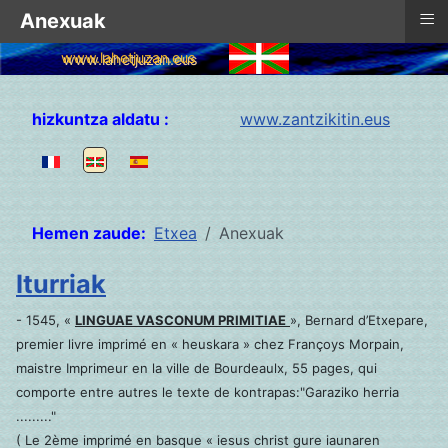
≡
Anexuak
www.lahetjuzan.eus
Hautatu zure hizkuntza
hizkuntza aldatu :
www.zantzikitin.eus
Hemen zaude:
Etxea
Anexuak
Iturriak
- 1545, «
LINGUAE VASCONUM PRIMITIAE
», Bernard d’Etxepare,
premier livre imprimé en « heuskara » chez Françoys Morpain,
maistre Imprimeur en la ville de Bourdeaulx, 55 pages, qui
comporte entre autres le texte de kontrapas:"Garaziko herria
........."
( Le 2ème imprimé en basque « iesus christ gure iaunaren