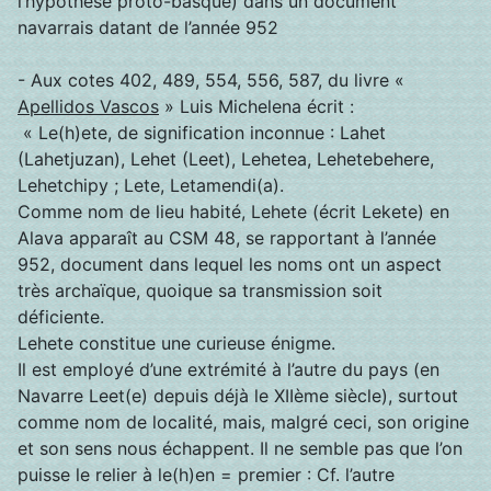
l’hypothèse proto-basque) dans un document
navarrais datant de l’année 952
- Aux cotes 402, 489, 554, 556, 587, du livre «
Apellidos Vascos
» Luis Michelena écrit :
« Le(h)ete, de signification inconnue : Lahet
(Lahetjuzan), Lehet (Leet), Lehetea, Lehetebehere,
Lehetchipy ; Lete, Letamendi(a).
Comme nom de lieu habité, Lehete (écrit Lekete) en
Alava apparaît au CSM 48, se rapportant à l’année
952, document dans lequel les noms ont un aspect
très archaïque, quoique sa transmission soit
déficiente.
Lehete constitue une curieuse énigme.
Il est employé d’une extrémité à l’autre du pays (en
Navarre Leet(e) depuis déjà le XIIème siècle), surtout
comme nom de localité, mais, malgré ceci, son origine
et son sens nous échappent. Il ne semble pas que l’on
puisse le relier à le(h)en = premier : Cf. l’autre