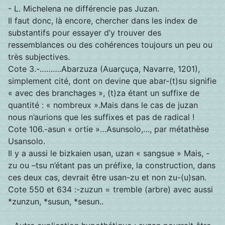
- L. Michelena ne différencie pas Juzan.
Il faut donc, là encore, chercher dans les index de
substantifs pour essayer d’y trouver des
ressemblances ou des cohérences toujours un peu ou
très subjectives.
Cote 3.-……….Abarzuza (Auarçuça, Navarre, 1201),
simplement cité, dont on devine que abar-(t)su signifie
« avec des branchages », (t)za étant un suffixe de
quantité : « nombreux ».Mais dans le cas de juzan
nous n’aurions que les suffixes et pas de radical !
Cote 106.-asun « ortie »…Asunsolo,…, par métathèse
Usansolo.
Il y a aussi le bizkaien usan, uzan « sangsue » Mais, -
zu ou –tsu n’étant pas un préfixe, la construction, dans
ces deux cas, devrait être usan-zu et non zu-(u)san.
Cote 550 et 634 :-zuzun = tremble (arbre) avec aussi
*zunzun, *susun, *sesun..