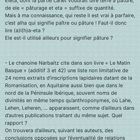
Eleta, dont la partie Lahet voudrait dire terre à pâture,
de ele = pâturage et eta = suffixe de quantité.
Mais à ma connaissance, qui reste il est vrai à parfaire,
c’est alha qui signifie paître ou pâture ! Faut-il donc
lire (a)l(h)a-eta ?
Ele est-il utilisé ailleurs pour signifier pâture ?
- Le chanoine Narbaitz cite dans son livre « Le Matin
Basque » (additif 3 et 42) une liste non limitative de
24 noms extraits d’inscriptions lapidaires datant de la
Romanisation, en Aquitaine aussi bien que dans le
nord de la Péninsule Ibérique, souvent noms de
divinités en même temps qu’anthroponymes, où Lahe,
Lehen, Leheren, … apparaissent, comme d’ailleurs dans
d’autres publications traitant du même sujet. Quel
rapport ?
On trouvera d’ailleurs, suivant les auteurs, des
conclusions opposées sur l’éventualité de relations