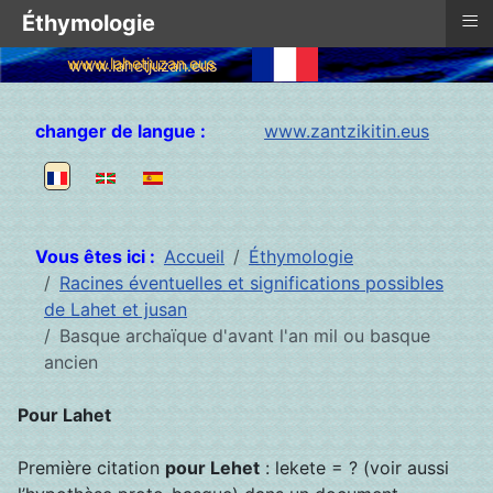
≡
Éthymologie
www.lahetjuzan.eus
Sélectionnez votre langue
changer de langue :
www.zantzikitin.eus
Vous êtes ici :
Accueil
Éthymologie
Racines éventuelles et significations possibles
de Lahet et jusan
Basque archaïque d'avant l'an mil ou basque
ancien
Pour Lahet
Première citation
pour Lehet
: lekete = ? (voir aussi