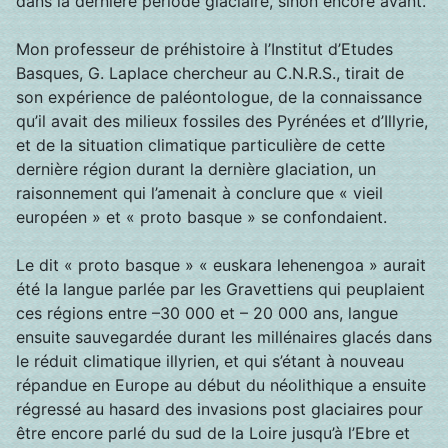
dans la dernière période glaciaire, sinon encore avant.
Mon professeur de préhistoire à l’Institut d’Etudes
Basques, G. Laplace chercheur au C.N.R.S., tirait de
son expérience de paléontologue, de la connaissance
qu’il avait des milieux fossiles des Pyrénées et d’Illyrie,
et de la situation climatique particulière de cette
dernière région durant la dernière glaciation, un
raisonnement qui l’amenait à conclure que « vieil
européen » et « proto basque » se confondaient.
Le dit « proto basque » « euskara lehenengoa » aurait
été la langue parlée par les Gravettiens qui peuplaient
ces régions entre –30 000 et – 20 000 ans, langue
ensuite sauvegardée durant les millénaires glacés dans
le réduit climatique illyrien, et qui s’étant à nouveau
répandue en Europe au début du néolithique a ensuite
régressé au hasard des invasions post glaciaires pour
être encore parlé du sud de la Loire jusqu’à l’Ebre et