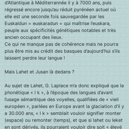
d’Atlantique à Méditerrannée il y à 7000 ans, puis
régressé encore jusqu’au réduit pyrénéen actuel où
elle est une seconde fois sauvegardée par les
Euskaldun = euskaradun = qui maîtrise l’euskara,
peuple aux spécificités génétiques notables et très
ancien occupant des lieux.
Ce qui ne manque pas de cohérence mais ne pourra
plus être mis au crédit des basques d’aujourd’hui s’ils
laissent perdre leur langue !
Mais Lahet et Jusan là dedans ?
Au sujet de Lahet, G. Laplace m’a donc expliqué que la
phonétique « l k », à l’époque des langues d’avant
l’usage sémantique des voyelles, qualifiées de « vieil
européen », parlées en Europe avant la glaciation d’il y
a 30.000 ans, « l k » semblait vouloir signifier monter
(espace) ou remonter (temps), et que si lahet ou leket
en sont dérivés, ils pourraient vouloir dire soit « élevé