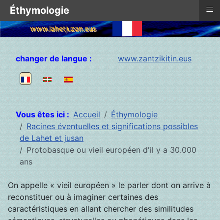
≡
Éthymologie
www.lahetjuzan.eus
Sélectionnez votre langue
changer de langue :
www.zantzikitin.eus
Vous êtes ici :
Accueil
Éthymologie
Racines éventuelles et significations possibles
de Lahet et jusan
Protobasque ou vieil européen d'il y a 30.000
ans
On appelle « vieil européen » le parler dont on arrive à
reconstituer ou à imaginer certaines des
caractéristiques en allant chercher des similitudes