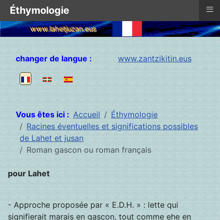
≡
Éthymologie
www.lahetjuzan.eus
Sélectionnez votre langue
changer de langue :
www.zantzikitin.eus
Vous êtes ici :
Accueil
Éthymologie
Racines éventuelles et significations possibles
de Lahet et jusan
Roman gascon ou roman français
pour Lahet
- Approche proposée par « E.D.H. » : lette qui
signifierait marais en gascon, tout comme ehe en