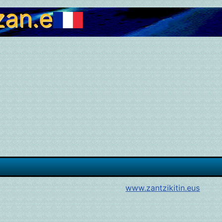
zan.eus
www.zantzikitin.eus