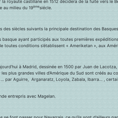
 la royauté castillane en 1512 décidera de la fuite vers le
ème
e au milieu du 19
siécle.
 des siècles suivants la principale destination des Basques
basque ayant participés aux toutes premières expéditions, o
e toutes conditions s’établissent « Ameriketan », aux Améri
ujourd’hui à Madrid, dessinée en 1500 par Juan de Lacotza
les plus grandes villes d’Amérique du Sud sont créés au c
 … par Aguirre, Arganaratz, Loyola, Zabala, Ibarra… , cert
de entrepris avec Magelan.
se font passer pour Navarrais, ce qu’ils sont d’ailleurs parf