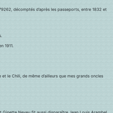
79262, décomptés d’après les passeports, entre 1832 et
.
en 1911.
e et le Chili, de même d’ailleurs que mes grands oncles
.
 Ginette Neveu fit aussi disparaître Jean Louis Arambel,