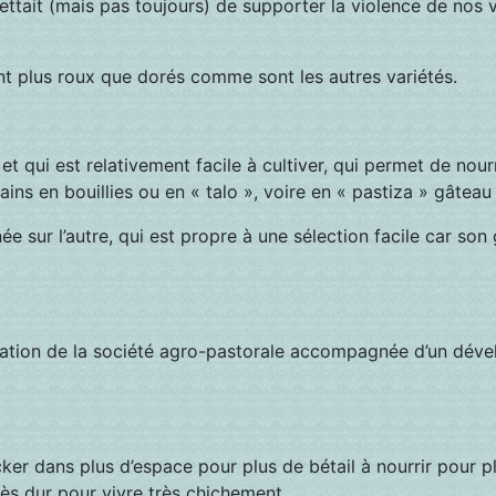
ttait (mais pas toujours) de supporter la violence de nos
ent plus roux que dorés comme sont les autres variétés.
t qui est relativement facile à cultiver, qui permet de nour
ns en bouillies ou en « talo », voire en « pastiza » gâteau
e sur l’autre, qui est propre à une sélection facile car son 
tation de la société agro-pastorale accompagnée d’un déve
cker dans plus d’espace pour plus de bétail à nourrir pour p
rès dur pour vivre très chichement.