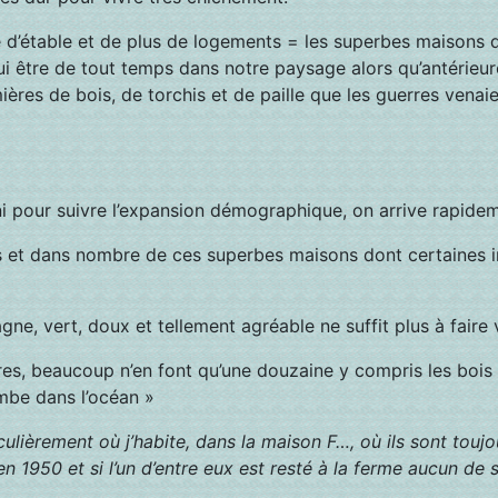
e d’étable et de plus de logements = les superbes maisons d
’hui être de tout temps dans notre paysage alors qu’antéri
mières de bois, de torchis et de paille que les guerres venai
fini pour suivre l’expansion démographique, on arrive rapidem
s et dans nombre de ces superbes maisons dont certaines im
e, vert, doux et tellement agréable ne suffit plus à faire v
es, beaucoup n’en font qu’une douzaine y compris les bois
mbe dans l’océan »
ulièrement où j’habite, dans la maison F…, où ils sont toujo
 en 1950 et si l’un d’entre eux est resté à la ferme aucun de 