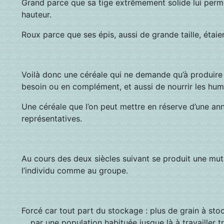
Grand parce que sa tige extrêmement solide lui perme
hauteur.
Roux parce que ses épis, aussi de grande taille, étai
Voilà donc une céréale qui ne demande qu’à produire e
besoin ou en complément, et aussi de nourrir les humai
Une céréale que l’on peut mettre en réserve d’une anné
représentatives.
Au cours des deux siècles suivant se produit une mu
l’individu comme au groupe.
Forcé car tout part du stockage : plus de grain à sto
… par une population habituée jusque là à travailler t