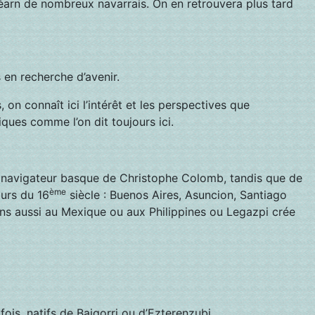
 Béarn de nombreux navarrais. On en retrouvera plus tard
 en recherche d’avenir.
n connaît ici l’intérêt et les perspectives que
ques comme l’on dit toujours ici.
, navigateur basque de Christophe Colomb, tandis que de
ème
ours du 16
siècle : Buenos Aires, Asuncion, Santiago
ains aussi au Mexique ou aux Philippines ou Legazpi crée
ois, natifs de Baigorri ou d’Ezterenzubi.