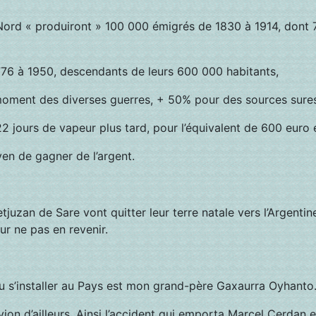
Nord « produiront » 100 000 émigrés de 1830 à 1914, dont 
776 à 1950, descendants de leurs 600 000 habitants,
t des diverses guerres, + 50% pour des sources sures
22 jours de vapeur plus tard, pour l’équivalent de 600 euro 
en de gagner de l’argent.
juzan de Sare vont quitter leur terre natale vers l’Argentin
r ne pas en revenir.
evenu s’installer au Pays est mon grand-père Gaxaurra Oyhanto
n d’ailleurs. Ainsi l’accident qui emporta Marcel Cerdan et