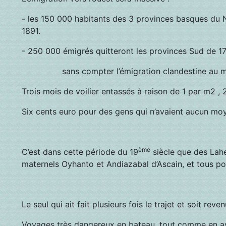
- les 150 000 habitants des 3 provinces basques du 
1891.
- 250 000 émigrés quitteront les provinces Sud de 1
sans compter l’émigration clandestine au momen
Trois mois de voilier entassés à raison de 1 par m2 , 
Six cents euro pour des gens qui n’avaient aucun moy
ème
C’est dans cette période du 19
siècle que des Lahet
maternels Oyhanto et Andiazabal d’Ascain, et tous pou
Le seul qui ait fait plusieurs fois le trajet et soit r
Voyages très dangereux en bateau, tout comme en avio