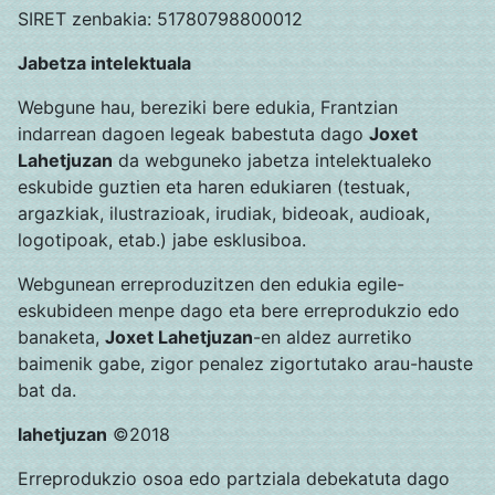
SIRET zenbakia: 51780798800012
Jabetza intelektuala
Webgune hau, bereziki bere edukia, Frantzian
indarrean dagoen legeak babestuta dago
Joxet
Lahetjuzan
da webguneko jabetza intelektualeko
eskubide guztien eta haren edukiaren (testuak,
argazkiak, ilustrazioak, irudiak, bideoak, audioak,
logotipoak, etab.) jabe esklusiboa.
Webgunean erreproduzitzen den edukia egile-
eskubideen menpe dago eta bere erreprodukzio edo
banaketa,
Joxet Lahetjuzan
-en aldez aurretiko
baimenik gabe, zigor penalez zigortutako arau-hauste
bat da.
lahetjuzan
©2018
Erreprodukzio osoa edo partziala debekatuta dago