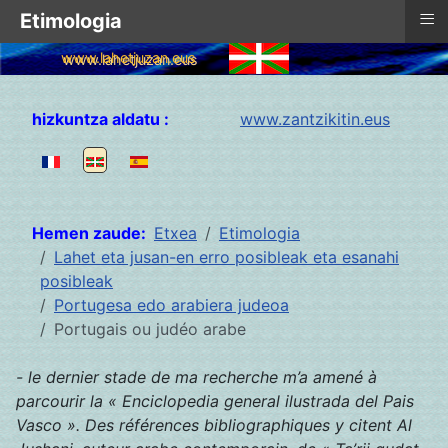
≡
Etimologia
www.lahetjuzan.eus
Hautatu zure hizkuntza
hizkuntza aldatu :
www.zantzikitin.eus
Hemen zaude:
Etxea
Etimologia
Lahet eta jusan-en erro posibleak eta esanahi
posibleak
Portugesa edo arabiera judeoa
Portugais ou judéo arabe
- le dernier stade de ma recherche m’a amené à
parcourir la « Enciclopedia general ilustrada del Pais
Vasco ». Des références bibliographiques y citent Al