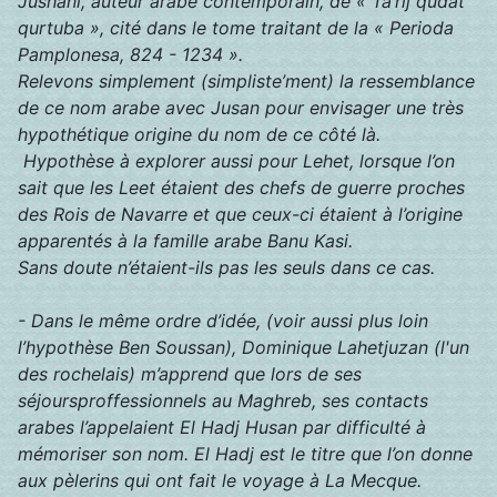
Jushani, auteur arabe contemporain, de « Ta’rij qudat
qurtuba », cité dans le tome traitant de la « Perioda
Pamplonesa, 824 - 1234 ».
Relevons simplement (simpliste’ment) la ressemblance
de ce nom arabe avec Jusan pour envisager une très
hypothétique origine du nom de ce côté là.
Hypothèse à explorer aussi pour Lehet, lorsque l’on
sait que les Leet étaient des chefs de guerre proches
des Rois de Navarre et que ceux-ci étaient à l’origine
apparentés à la famille arabe Banu Kasi.
Sans doute n’étaient-ils pas les seuls dans ce cas.
- Dans le même ordre d’idée, (voir aussi plus loin
l’hypothèse Ben Soussan), Dominique Lahetjuzan (l'un
des rochelais) m’apprend que lors de ses
séjoursproffessionnels au Maghreb, ses contacts
arabes l’appelaient El Hadj Husan par difficulté à
mémoriser son nom. El Hadj est le titre que l’on donne
aux pèlerins qui ont fait le voyage à La Mecque.