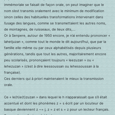
immémoriale se faisait de façon orale, on peut imaginer que le
nom s’est transmis oralement avec le minimum de modification
sinon celles des habituelles transformations intervenant dans
l’usage des langues, comme se transmettaient les autres noms,
de montagnes, de ruisseaux, de lieux dits,...
Or à Senpere, autour de 1950 encore, je n’ai entendu prononcer «
lahetjuzan », comme tout le monde le dit aujourd’hui, que par la
famille elle-même ou par ceux alphabétisés depuis plusieurs
générations, tandis que tout les autres, majoritairement encore
peu scolarisés, prononçaient toujours « leezuzan » ou «
lehezuzan » (c’est à dire leessoussan ou lehessoussan à la
française).
Ces derniers qui à priori maintenaient le mieux la transmission
orale.
Ce « le(h)e(t)zuzan » dans lequel le h n’apparaissait que s’il était
accentué et dont les phonèmes z = s écrit par un locuteur de
basque deviennent z ~= j, z = z et s = z pour un lecteur français.