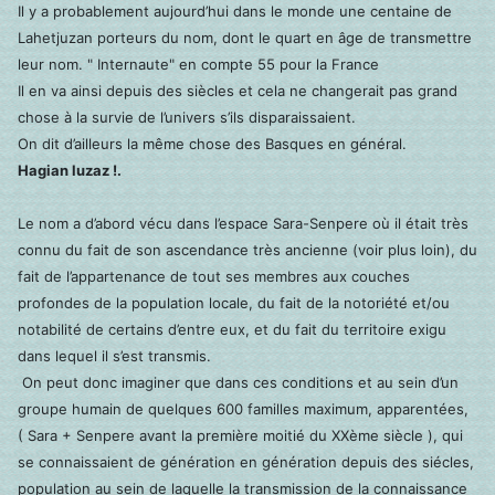
Il y a probablement aujourd’hui dans le monde une centaine de
Lahetjuzan porteurs du nom, dont le quart en âge de transmettre
leur nom. " Internaute" en compte 55 pour la France
Il en va ainsi depuis des siècles et cela ne changerait pas grand
chose à la survie de l’univers s’ils disparaissaient.
On dit d’ailleurs la même chose des Basques en général.
Hagian luzaz !.
Le nom a d’abord vécu dans l’espace Sara-Senpere où il était très
connu du fait de son ascendance très ancienne (voir plus loin), du
fait de l’appartenance de tout ses membres aux couches
profondes de la population locale, du fait de la notoriété et/ou
notabilité de certains d’entre eux, et du fait du territoire exigu
dans lequel il s’est transmis.
On peut donc imaginer que dans ces conditions et au sein d’un
groupe humain de quelques 600 familles maximum, apparentées,
( Sara + Senpere avant la première moitié du XXème siècle ), qui
se connaissaient de génération en génération depuis des siécles,
population au sein de laquelle la transmission de la connaissance