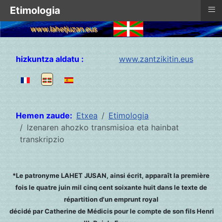
≡
Etimologia
www.lahetjuzan.eus
Hautatu zure hizkuntza
hizkuntza aldatu :
www.zantzikitin.eus
Hemen zaude:
Etxea
Etimologia
Izenaren ahozko transmisioa eta hainbat
transkripzio
*Le patronyme LAHET JUSAN, ainsi écrit, apparaît la première
fois le quatre juin mil cinq cent soixante huit dans le texte de
répartition d'un emprunt royal
décidé par Catherine de Médicis pour le compte de son fils Henri