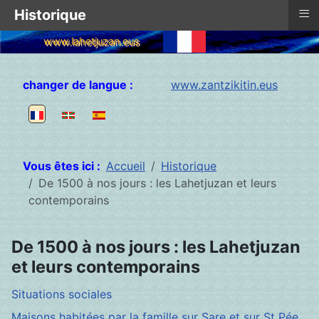
≡
Historique
www.lahetjuzan.eus
Sélectionnez votre langue
changer de langue :
www.zantzikitin.eus
Vous êtes ici :
Accueil
Historique
De 1500 à nos jours : les Lahetjuzan et leurs
contemporains
De 1500 à nos jours : les Lahetjuzan
et leurs contemporains
Situations sociales
Maisons habitées par la famille sur Sare et sur St Pée