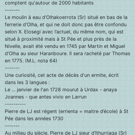
comptent qu'autour de 2000 habitants
-------
Le moulin à eau d’Olhakoerrota (Sr) situé en bas de la
ferrerie d’Olha, et qui ne doit donc pas être confondu
selon X. Elosegi avec l’actuel, du même nom, qui est
situé à proximité mais à St Pée et plus près de la
Nivelle, avait été vendu en 1745 par Martin et Miguel
d’Olha au sieur Haranboure. Il sera racheté par Thomas
en 1775. (M.L. nota 64)
-------
Une curiosité, cet acte de décès d'un ermite, écrit
dans les 3 langues :
Le ... janvier de l'an 1728 mourut à Urdax - anaya
Joannes - que antes vivio en Larrun
----------
Pierre de LJ est régent (errienta = maitre d’école) à St
Pée dans les années 1730
-------
Au milieu du siècle, Pierre de LJ sieur d’Ithurriaga (Sr)