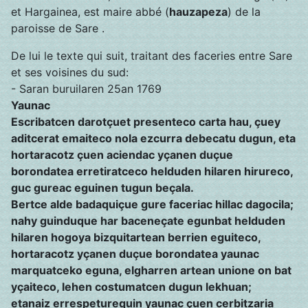
et Hargainea, est maire abbé (
hauzapeza
) de la
paroisse de Sare .
De lui le texte qui suit, traitant des faceries entre Sare
et ses voisines du sud:
- Saran buruilaren 25an 1769
Yaunac
Escribatcen darotçuet presenteco carta hau, çuey
aditcerat emaiteco nola ezcurra debecatu dugun, eta
hortaracotz çuen aciendac yçanen duçue
borondatea erretiratceco helduden hilaren hirureco,
guc gureac eguinen tugun beçala.
Bertce alde badaquiçue gure faceriac hillac dagocila;
nahy guinduque har baceneçate egunbat helduden
hilaren hogoya bizquitartean berrien eguiteco,
hortaracotz yçanen duçue borondatea yaunac
marquatceko eguna, elgharren artean unione on bat
yçaiteco, lehen costumatcen dugun lekhuan;
etanaiz errespeturequin yaunac çuen cerbitzaria