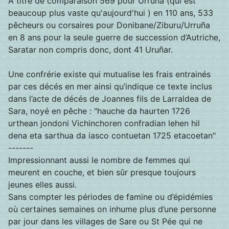
A titre de comparaison 569 pour Urruña (qui est
beaucoup plus vaste qu'aujourd'hui ) en 110 ans, 533
pêcheurs ou corsaires pour Donibane/Ziburu/Urruña
en 8 ans pour la seule guerre de succession d’Autriche,
Saratar non compris donc, dont 41 Uruñar.
Une confrérie existe qui mutualise les frais entrainés
par ces décés en mer ainsi qu’indique ce texte inclus
dans l’acte de décés de Joannes fils de Larraldea de
Sara, noyé en pêche : "hauche da haurten 1726
urthean jondoni Vichinchoren confradian lehen hil
dena eta sarthua da iasco contuetan 1725 etacoetan"
-------
Impressionnant aussi le nombre de femmes qui
meurent en couche, et bien sûr presque toujours
jeunes elles aussi.
Sans compter les périodes de famine ou d’épidémies
où certaines semaines on inhume plus d’une personne
par jour dans les villages de Sare ou St Pée qui ne