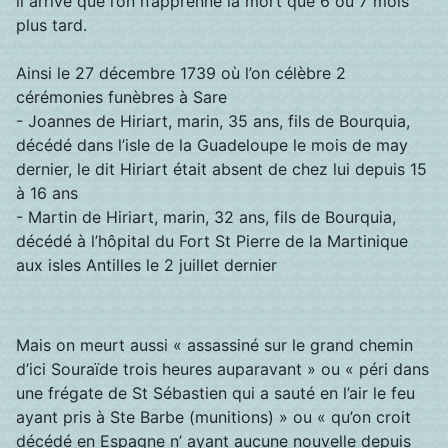
il arrive que l’on n’apprenne la mort que 6 ou 7 mois
plus tard.
Ainsi le 27 décembre 1739 où l’on célèbre 2
cérémonies funèbres à Sare
- Joannes de Hiriart, marin, 35 ans, fils de Bourquia,
décédé dans l’isle de la Guadeloupe le mois de may
dernier, le dit Hiriart était absent de chez lui depuis 15
à 16 ans
- Martin de Hiriart, marin, 32 ans, fils de Bourquia,
décédé à l’hôpital du Fort St Pierre de la Martinique
aux isles Antilles le 2 juillet dernier
Mais on meurt aussi « assassiné sur le grand chemin
d’ici Souraïde trois heures auparavant » ou « péri dans
une frégate de St Sébastien qui a sauté en l’air le feu
ayant pris à Ste Barbe (munitions) » ou « qu’on croit
décédé en Espagne n’ ayant aucune nouvelle depuis