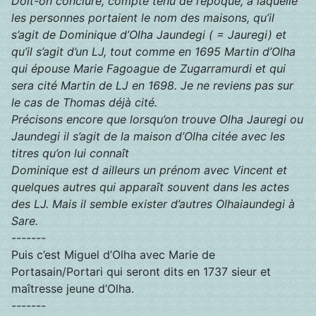
Doit-on conclure, compte tenu de l’époque, à laquelle
les personnes portaient le nom des maisons, qu’il
s’agit de Dominique d’Olha Jaundegi ( = Jauregi) et
qu’il s’agit d’un LJ, tout comme en 1695 Martin d’Olha
qui épouse Marie Fagoague de Zugarramurdi et qui
sera cité Martin de LJ en 1698. Je ne reviens pas sur
le cas de Thomas déjà cité.
Précisons encore que lorsqu’on trouve Olha Jauregi ou
Jaundegi il s’agit de la maison d’Olha citée avec les
titres qu’on lui connaît
Dominique est d ailleurs un prénom avec Vincent et
quelques autres qui apparaît souvent dans les actes
des LJ. Mais il semble exister d’autres Olhaiaundegi à
Sare.
-------
Puis c’est Miguel d’Olha avec Marie de
Portasain/Portari qui seront dits en 1737 sieur et
maîtresse jeune d’Olha.
-------