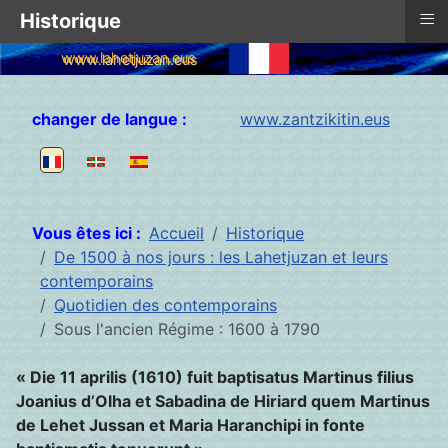
≡
Historique
www.lahetjuzan.eus
Sélectionnez votre langue
changer de langue :
www.zantzikitin.eus
Vous êtes ici :
Accueil
Historique
De 1500 à nos jours : les Lahetjuzan et leurs
contemporains
Quotidien des contemporains
Sous l'ancien Régime : 1600 à 1790
« Die 11 aprilis (1610) fuit baptisatus Martinus filius
Joanius d’Olha et Sabadina de Hiriard quem Martinus
de Lehet Jussan et Maria Haranchipi in fonte