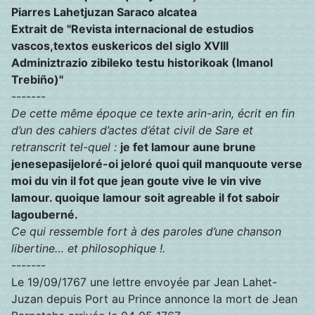
Piarres Lahetjuzan Saraco alcatea
Extrait de "Revista internacional de estudios
vascos,textos euskericos del siglo XVIII
Adminiztrazio zibileko testu historikoak (Imanol
Trebiño)"
-------
De cette même époque ce texte arin-arin, écrit en fin
d’un des cahiers d’actes d’état civil de Sare et
retranscrit tel-quel :
je fet lamour aune brune
jenesepasijeloré-oi jeloré quoi quil manquoute verse
moi du vin il fot que jean goute vive le vin vive
lamour. quoique lamour soit agreable il fot saboir
lagouberné.
Ce qui ressemble fort à des paroles d’une chanson
libertine… et philosophique !.
-------
Le 19/09/1767 une lettre envoyée par Jean Lahet-
Juzan depuis Port au Prince annonce la mort de Jean