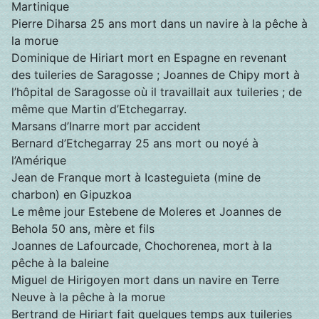
Martinique
Pierre Diharsa 25 ans mort dans un navire à la pêche à
la morue
Dominique de Hiriart mort en Espagne en revenant
des tuileries de Saragosse ; Joannes de Chipy mort à
l’hôpital de Saragosse où il travaillait aux tuileries ; de
même que Martin d’Etchegarray.
Marsans d’Inarre mort par accident
Bernard d’Etchegarray 25 ans mort ou noyé à
l’Amérique
Jean de Franque mort à Icasteguieta (mine de
charbon) en Gipuzkoa
Le même jour Estebene de Moleres et Joannes de
Behola 50 ans, mère et fils
Joannes de Lafourcade, Chochorenea, mort à la
pêche à la baleine
Miguel de Hirigoyen mort dans un navire en Terre
Neuve à la pêche à la morue
Bertrand de Hiriart fait quelques temps aux tuileries