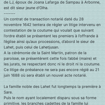
de LJ, époux de Joana Lafarga de Sampau à Arbonne,
est dit sieur jeune d’Olha.
-------
Un contrat de transaction notarié daté du 28
novembre 1642 tentera de régler un litige intervenu en
contestation de la coutume qui voulait que suivant
l’ordre établi se présentent les premiers à l’offrande à
l’église ainsi qu’aux processions, d’abord le sieur de
Lahet, puis celui de Lahetjusan.
A la cérémonie de la Saint Martin, patron de la
paroisse, se présentèrent cette fois l’abbé (maire) et
les jurats, ne respectant donc ni le droit ni la coutume.
Ce litige de préséance ne sera pas encore réglé au 21
juin 1688 où sera établi un nouvel acte notarié.
La famille noble des Lahet fut longtemps la première à
Sare.
Puis le nom ayant localement disparu sous sa forme
primitive, les branches cadettes de la famille lui