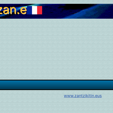
zan.eus
www.zantzikitin.eus